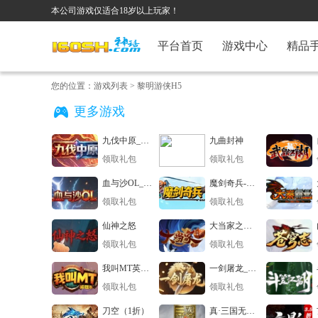
本公司游戏仅适合18岁以上玩家！
平台首页
游戏中心
精品
您的位置：
游戏列表
>
黎明游侠H5
更多游戏
九伐中原_0.1折征伐天下
九曲封神
领取礼包
领取礼包
血与沙OL_0.1折三职业通
魔剑奇兵-猫海贼H5
领取礼包
领取礼包
仙神之怒
大当家之路（内置0.1折代金
领取礼包
领取礼包
我叫MT英雄杀_1折免费版
一剑屠龙_0.1折王权霸业
领取礼包
领取礼包
刀空（1折）
真·三国无双0.1折