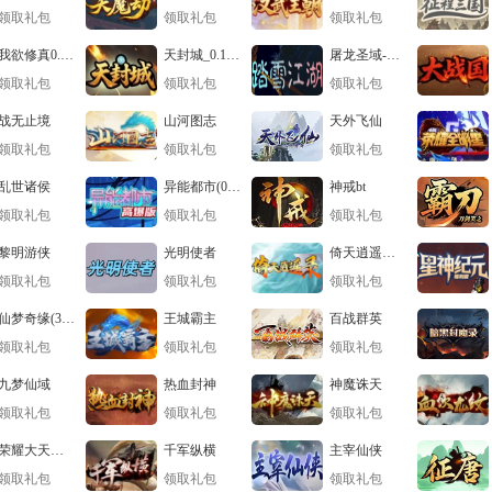
领取礼包
领取礼包
领取礼包
我欲修真0.05折
天封城_0.1折疾风三职业
屠龙圣域-踏雪江湖
领取礼包
领取礼包
领取礼包
战无止境
山河图志
天外飞仙
领取礼包
领取礼包
领取礼包
乱世诸侯
异能都市(0.05折)
神戒bt
领取礼包
领取礼包
领取礼包
黎明游侠
光明使者
倚天逍遥录-魂环仙侠
领取礼包
领取礼包
领取礼包
仙梦奇缘(3.5折)
王城霸主
百战群英
领取礼包
领取礼包
领取礼包
九梦仙域
热血封神
神魔诛天
领取礼包
领取礼包
领取礼包
荣耀大天使_5倍服
千军纵横
主宰仙侠
领取礼包
领取礼包
领取礼包