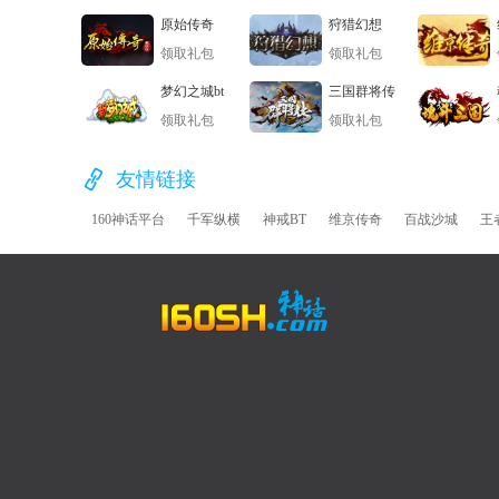
原始传奇
狩猎幻想
领取礼包
领取礼包
梦幻之城bt
三国群将传
领取礼包
领取礼包
友情链接
160神话平台
千军纵横
神戒BT
维京传奇
百战沙城
王