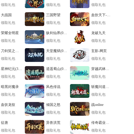
领取礼包
领取礼包
领取礼包
大战国
三国野望
血饮天下-攻速雷霆
领取礼包
领取礼包
领取礼包
荣耀全明星
纵剑仙界(0.05折)
龙破九天
领取礼包
领取礼包
领取礼包
刀剑笑之霸刀
天堂魔狱(0.05折)
玄影-网页
领取礼包
领取礼包
领取礼包
星神纪元(3.5折)
逍遥蜀山(0.05折)
穿越武林（玄影新版）
领取礼包
领取礼包
领取礼包
暗黑封魔录
风色传说
斩魔问道（高爆版）
领取礼包
领取礼包
领取礼包
血饮龙纹
倾国之怒
战online
领取礼包
领取礼包
领取礼包
征唐
异兽洪荒
传奇霸业（新）
领取礼包
领取礼包
领取礼包