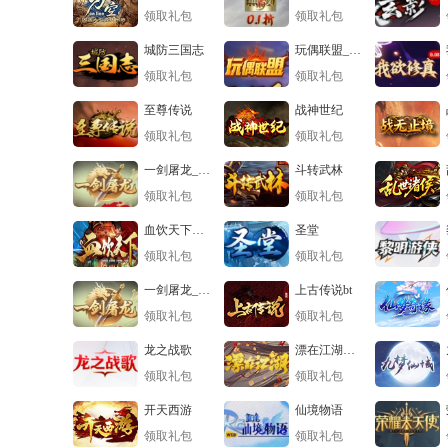
领取礼包
领取礼包
城防三国志
玩偶联盟_0.1折摸金送V1
领取礼包
领取礼包
至尊传说
战神世纪
领取礼包
领取礼包
一剑屠龙_0.1折高爆单职业
斗转武林
领取礼包
领取礼包
血饮天下（买断版）
圣堂
领取礼包
领取礼包
一剑屠龙_0.1折复古炼狱刀
上古传说bt
领取礼包
领取礼包
龙之战歌
漂在江湖返利版
领取礼包
领取礼包
开天西游
仙境物语
领取礼包
领取礼包