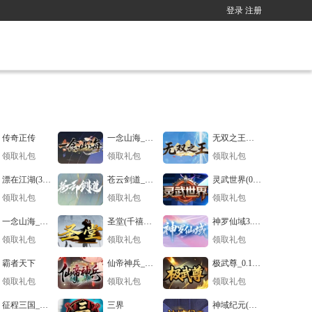
登录
注册
传奇正传
一念山海_3.5折送祝融VI
无双之王（0.1折仙侠）
领取礼包
领取礼包
领取礼包
漂在江湖(3.5折)
苍云剑道_0.1折口袋西游畅
灵武世界(0.05折)
领取礼包
领取礼包
领取礼包
一念山海_3.5折免费升VI
圣堂(千禧千年)
神罗仙域3.5折
领取礼包
领取礼包
领取礼包
霸者天下
仙帝神兵_0.1折特权免费送
极武尊_0.1折三职业觉醒
领取礼包
领取礼包
领取礼包
征程三国_0.1折血战中原
三界
神域纪元(高爆版)