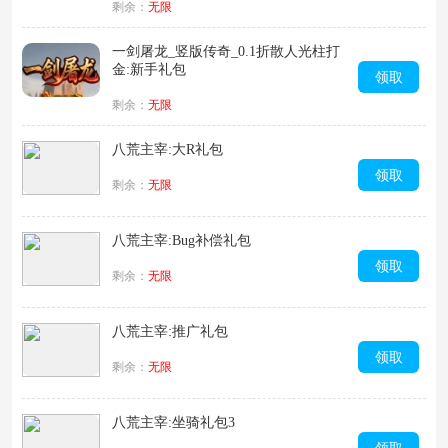
剩余：
无限
一剑屠龙_竖版传奇_0.1折散人光柱打
金:新手礼包
领取
剩余：
无限
八荒主宰:大R礼包
领取
剩余：
无限
八荒主宰:Bug补偿礼包
领取
剩余：
无限
八荒主宰:推广礼包
领取
剩余：
无限
八荒主宰:坐骑礼包3